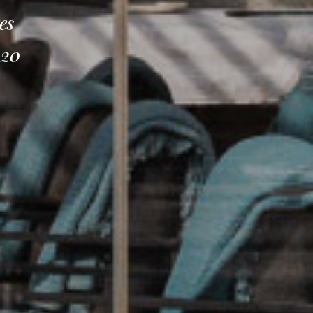
es
020