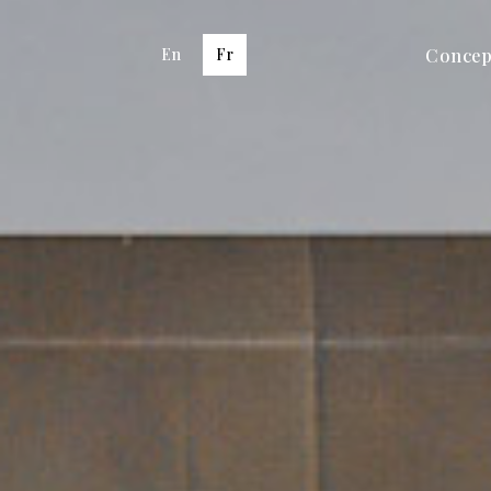
Concep
En
Fr