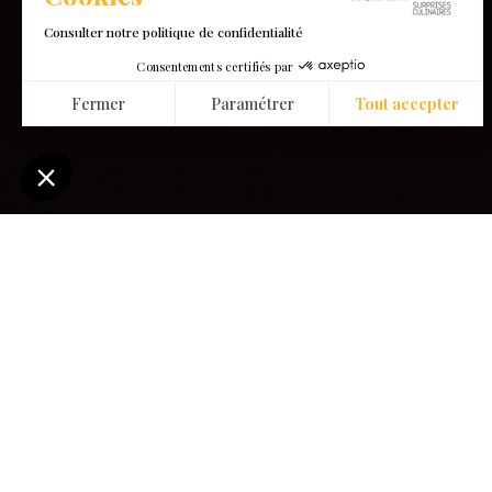
Consulter notre politique de confidentialité
Consentements certifiés par
Fermer
Paramétrer
Tout accepter
Consent Management Platform: Personalize Your Options
Axeptio consent
Our platform empowers you to tailor and manage your privacy settin